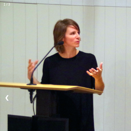
1 / 3
❮