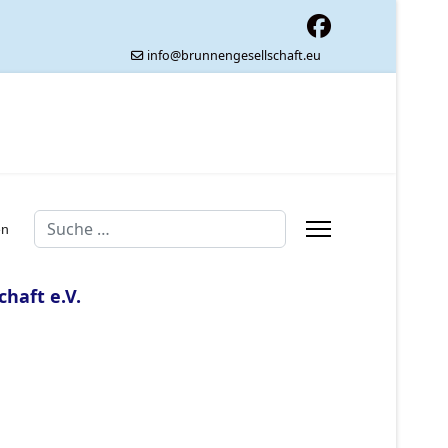
info@brunnengesellschaft.eu
Suchen
en
haft e.V.