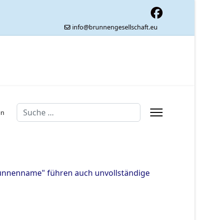
info@brunnengesellschaft.eu
Suchen
en
runnenname" führen auch unvollständige